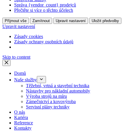
Správa {vendor_count} prodejců
Přečtěte si více o těchto účelech
Příjmout vše
Zamítnout
Upravit nastavení
Uložit předvolby
Upravit nastavení
Zásady cookies
Zásady ochrany osobních údajů
Skip to content
Domů
Naše služby
Těžební, vrtná a stavební technika
Nástavby pro nákladní automobily
Výroba strojů na míru
Zámečnictví a kovovýroba
Servisní plány techniky
O nás
Kariéra
Reference
Kontakty