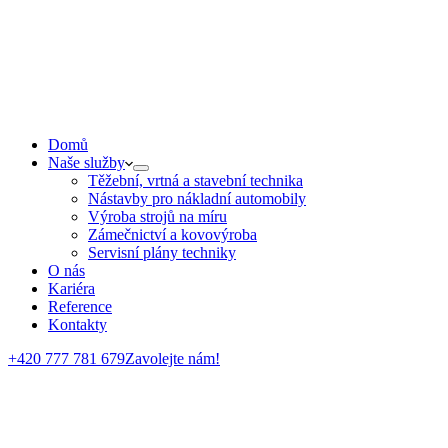
Domů
Naše služby
Těžební, vrtná a stavební technika
Nástavby pro nákladní automobily
Výroba strojů na míru
Zámečnictví a kovovýroba
Servisní plány techniky
O nás
Kariéra
Reference
Kontakty
+420 777 781 679
Zavolejte nám!