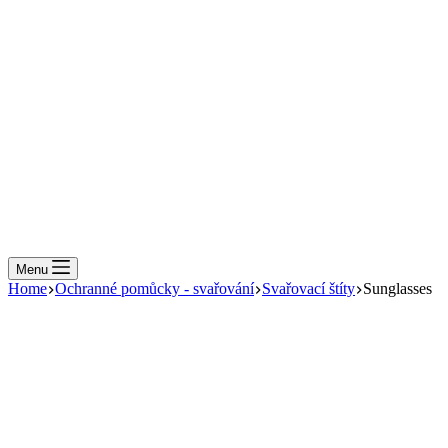
Menu
Home
Ochranné pomůcky - svařování
Svařovací štíty
Sunglasses