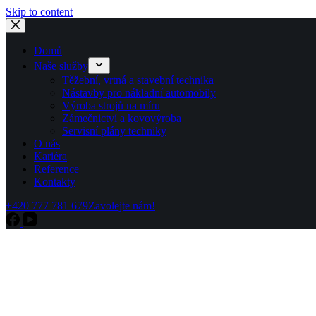
Skip to content
Domů
Naše služby
Těžební, vrtná a stavební technika
Nástavby pro nákladní automobily
Výroba strojů na míru
Zámečnictví a kovovýroba
Servisní plány techniky
O nás
Kariéra
Reference
Kontakty
+420 777 781 679
Zavolejte nám!