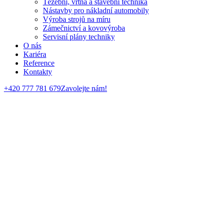
Těžební, vrtná a stavební technika
Nástavby pro nákladní automobily
Výroba strojů na míru
Zámečnictví a kovovýroba
Servisní plány techniky
O nás
Kariéra
Reference
Kontakty
+420 777 781 679
Zavolejte nám!